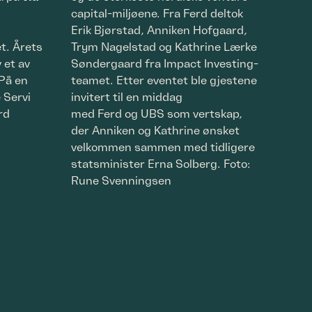
d
capital-miljøene. Fra Ferd deltok
virk
Erik Bjørstad, Anniken Hofgaard,
H. A
t. Årets
Trym Nagelstad og Kathrine Lærke
Henr
 et av
Søndergaard fra Impact Investing-
Andr
 På en
teamet. Etter eventet ble gjestene
1985
 Servi
invitert til en middag
forr
rd
med Ferd og UBS som vertskap,
Foto
der Anniken og Kathrine ønsket
velkommen sammen med tidligere
statsminister Erna Solberg. Foto:
Rune Svenningsen