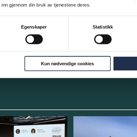
I 2025 bidro selskapene i Ferd Sosiale
 inn gjennom din bruk av tjenestene deres.
Entreprenørers portefølje til økt
arbeidsdeltakelse, bedre livskvalitet og
større mestring ...
Egenskaper
Statistikk
Les mer
Kun nødvendige cookies