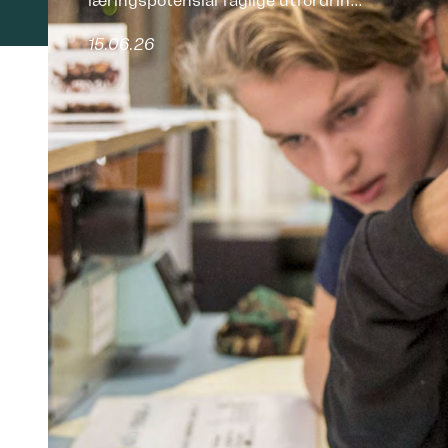
læringspotensial faglige utfordrin...
15.06.26