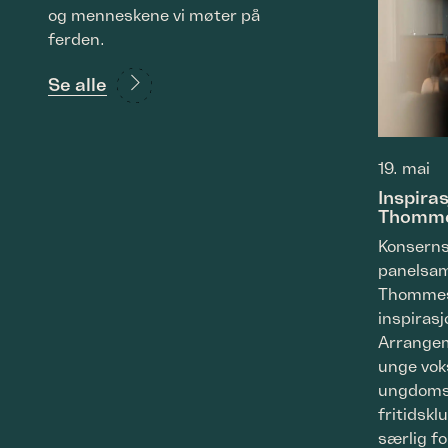
og menneskene vi møter på
ferden.
Se alle
19. mai
Inspira
Thomm
Konserns
panelsam
Thommes
inspirasj
Arrange
unge vok
ungdomso
fritidskl
særlig f