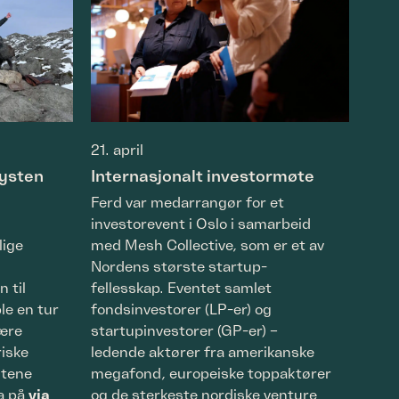
21. april
14. a
kysten
Internasjonalt investormøte
Elo
Ferd var medarrangør for et
På e
investorevent i Oslo i samarbeid
kom 
lige
med Mesh Collective, som er et av
Elop
Nordens største startup-
Alma
n til
fellesskap. Eventet samlet
Kasa
le en tur
fondsinvestorer (LP-er) og
i Pu
lære
startupinvestorer (GP-er) –
bære
riske
ledende aktører fra amerikanske
melk
ktene
megafond, europeiske toppaktører
og A
na på
via
og de sterkeste nordiske venture
akti