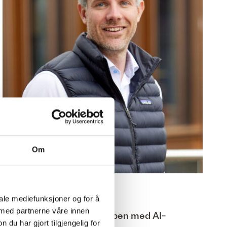
Om
15.06.26
iale mediefunksjoner og for å
 med partnerne våre innen
Ferd styrker konsernstaben med AI-
u har gjort tilgjengelig for