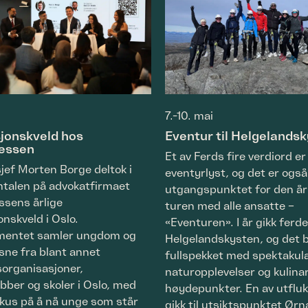
7.-10. mai
sjonskveld hos
Eventur til Helgelands
essen
Et av Ferds fire verdiord er
jef Morten Borge deltok i
eventyrlyst, og det er også
talen på advokatfirmaet
utgangspunktet for den år
sens årlige
turen med alle ansatte –
onskveld i Oslo.
«Eventuren». I år gikk ferde
mentet samler ungdom og
Helgelandskysten, og det b
sne fra blant annet
fullspekket med spektaku
rganisasjoner,
naturopplevelser og kulina
ubber og skoler i Oslo, med
høydepunkter. En av utflu
okus på å nå unge som står
gikk til utsiktspunktet Ør