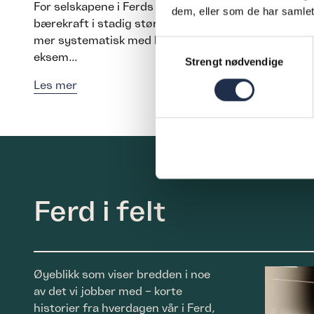
For selskapene i Ferds portefølje handler
dem, eller som de har samlet
bærekraft i stadig større grad om å jobbe
mer systematisk med leverandørkjeden. Et
Samtykkevalg
eksem...
Strengt nødvendige
Les mer
Ferd i felt
Øyeblikk som viser bredden i noe
av det vi jobber med – korte
historier fra hverdagen vår i Ferd,