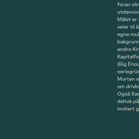
foran vik
utdannin
Målet er 
veier til
egne mul
bakgrun
andre Kir
Kapitalfo
(Big Eno
seriegrü
Morten e
om drivkr
Også Sam
deltok p
invitert