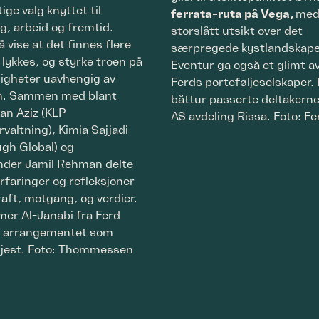
tige valg knyttet til
ferrata-ruta på Vega,
me
g, arbeid og fremtid.
storslått utsikt over det
å vise at det finnes flere
særpregede kystlandskape
 å lykkes, og styrke troen på
Eventur ga også et glimt av
igheter uavhengig av
Ferds porteføljeselskaper.
n. Sammen med blant
båttur passerte deltakerne
an Aziz (KLP
AS avdeling Rissa. Foto: Fe
rvaltning), Kimia Sajjadi
ugh Global) og
nder Jamil Rehman delte
rfaringer og refleksjoner
aft, motgang, og verdier.
er Al-Janabi fra Ferd
å arrangementet som
 gjest. Foto: Thommessen