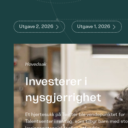
Utgave 2, 2026
Utgave 1, 2026
Hovedsak
Investerer i
nysgjerrighet
Et hjertesukk på Twitter ble vendepunktet for
Talentsenter i realfag, som tilbyr barn med sto