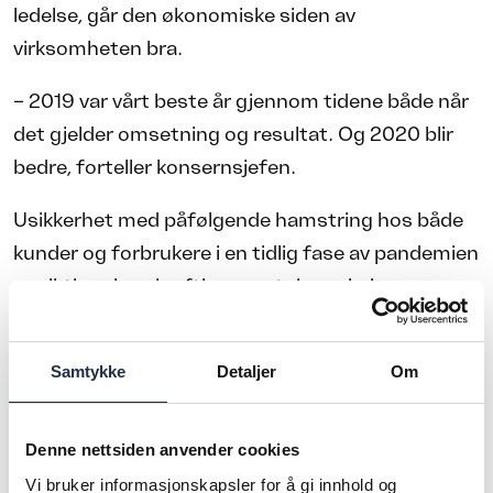
ledelse, går den økonomiske siden av
virksomheten bra.
– 2019 var vårt beste år gjennom tidene både når
det gjelder omsetning og resultat. Og 2020 blir
bedre, forteller konsernsjefen.
Usikkerhet med påfølgende hamstring hos både
kunder og forbrukere i en tidlig fase av pandemien
ga riktignok en kraftig omsetningsøkning, men
siden har etterspørselen jevnet seg ut. I 2020 har
noen produkter hatt økning, andre nedgang;
Samtykke
Detaljer
Om
samlet gir dette Elopak en moderat
omsetningsvekst, omtrent som budsjettert før
koronaen kom inn i bildet.
Denne nettsiden anvender cookies
Vi bruker informasjonskapsler for å gi innhold og