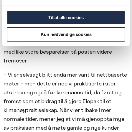
sier Thomas Körmendi.
Foto: Elopak.
Tillat alle cookies
Ansikt til ansikt
Men om Elopak har spart penger på
Kun nødvendige cookies
reisebudsjettet i år, regner ikke konsernsjefen
med like store besparelser på posten videre
fremover.
– Vi er selvsagt blitt enda mer vant til nettbaserte
møter – men dette er noe vi praktiserte i stor
utstrekning også før koronaens tid, da først og
fremst som et bidrag til å gjøre Elopak til et
klimanøytralt selskap. Når vi er tilbake i mer
normale tider, mener jeg at vi må gjenoppta mye
av praksisen med å møte gamle og nye kunder