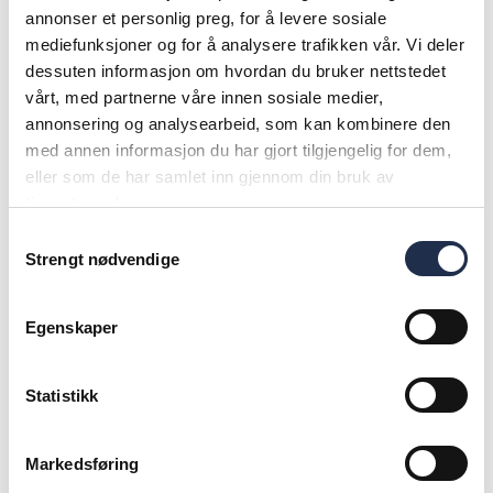
– Den betydelige resultatforbedringen er med
annonser et personlig preg, for å levere sosiale
andre ord i liten grad volumdrevet.
mediefunksjoner og for å analysere trafikken vår. Vi deler
dessuten informasjon om hvordan du bruker nettstedet
Implementering av en ny og mer rasjonell
vårt, med partnerne våre innen sosiale medier,
prisstruktur og reduserte reisekostnader har
annonsering og analysearbeid, som kan kombinere den
bidradd positivt til bunnlinjen, men hovedårsaken
med annen informasjon du har gjort tilgjengelig for dem,
til rekordresultatet er at det langsiktige arbeidet
eller som de har samlet inn gjennom din bruk av
tjenestene deres.
med operasjonelle forbedringer for bedre
Samtykkevalg
effektivitet og lavere kostnader har kunnet
Strengt nødvendige
fortsette som planlagt, også i dette unntaksåret.
Det er enda et vitnesbyrd om innsatsviljen i
Egenskaper
organisasjonen, sier Körmendi.
Statistikk
Få syke: – Når vi klarer å holde hjulene i gang i denne
Markedsføring
vanskelige perioden, opplever både medarbeiderne
våre og jeg selv at arbeidet blir ekstra meningsfylt,