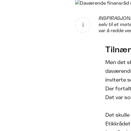
INSPIRASJON: 
selv til et mø
var å redde ve
Tilnær
Men det sk
daværende
inviterte 
Der fortal
Det var so
Det skull
Etikkrådet