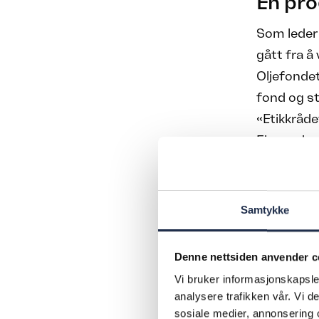
En pro
Som leder a
gått fra å
Oljefondet
fond og st
«Etikkråde
Finansdepa
selskaper 
utland, og
Norges Ban
Samtykke
meget prog
Oljefondet
Denne nettsiden anvender c
ansett som
Vi bruker informasjonskapsler
analysere trafikken vår. Vi 
sosiale medier, annonsering 