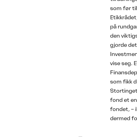
som før ti
Etikkrådet
på rundgan
den viktig
gjorde det
Investme
vise seg. 
Finansdep
som fikk d
Stortinget
fond et en
fondet, – 
dermed for