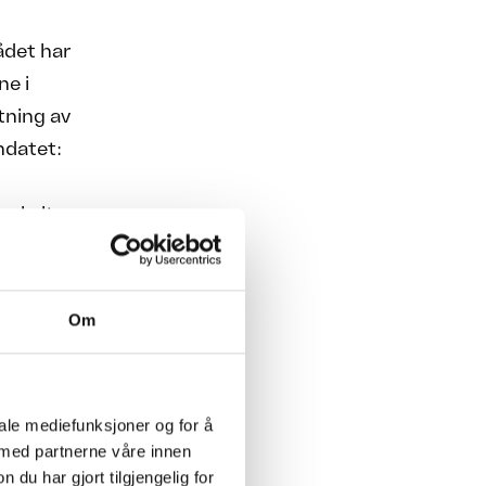
rådet har
ne i
ltning av
ndatet:
enkelte
ensjonsfond
per til
d er en
Om
nd,
te, blir
iale mediefunksjoner og for å
 med partnerne våre innen
u har gjort tilgjengelig for