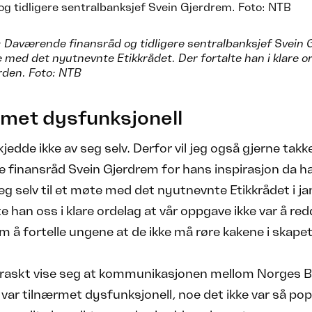
Daværende finansråd og tidligere sentralbanksjef Svein G
te med det nyutnevnte Etikkrådet. Der fortalte han i klare 
rden. Foto: NTB
met dysfunksjonell
jedde ikke av seg selv. Derfor vil jeg også gjerne takk
 finansråd Svein Gjerdrem for hans inspirasjon da h
seg selv til et møte med det nyutnevnte Etikkrådet i j
te han oss i klare ordelag at vår oppgave ikke var å re
m å fortelle ungene at de ikke må røre kakene i skapet
e raskt vise seg at kommunikasjonen mellom Norges 
 var tilnærmet dysfunksjonell, noe det ikke var så po