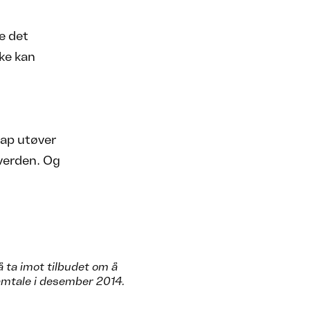
re det
kke kan
kap utøver
 verden. Og
ta imot tilbudet om å
samtale i desember 2014.