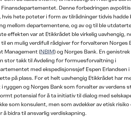
l Finansdepartementet. Denne forbedringen avpolitis
, hvis hete poteter i form av tilrådninger tidvis hadde 
g mellom departementene, og av og til ble utdaterte
ste effekten var at Etikkrådet ble virkelig uavhengig,
 til en mulig verdifull rådgiver for forvalteren Norges
nt Management (
NBIM
) og Norges Bank. En genistrek 
En stor takk til Avdeling for formuesforvaltning i
artementet med ekspedisjonssjef Espen Erlandsen i 
ette på plass. For et helt uavhengig Etikkrådet har m
 i ryggen og Norges Bank som forvalter av verdens s
ormt potensial for å ta initiativ til dialog med selskap
ikke som konsulent, men som avdekker av etisk risiko
 å bidra til ansvarlig verdiskapning.