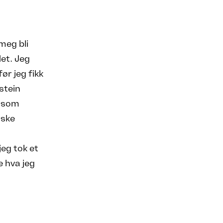
meg bli
et. Jeg
ør jeg fikk
stein
e som
nske
jeg tok et
e hva jeg