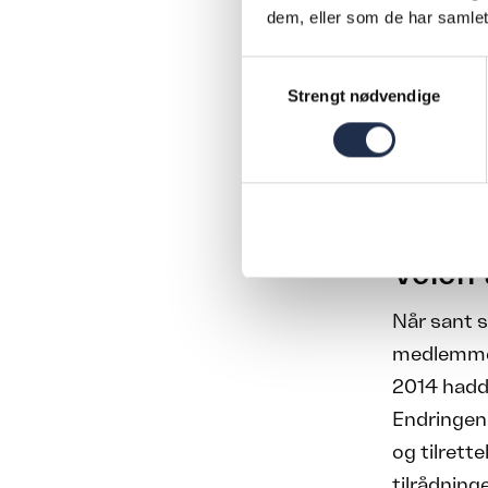
dem, eller som de har samlet
«ETIKKEN HVILE
Samtykkevalg
flere sakspapi
Strengt nødvendige
sentralbanksje
tegneseriefigu
meg i Viggos s
Viggos stadig
til Arild Midth
Veien 
Når sant s
medlemmen
2014 hadde
Endringen
og tilrette
tilrådning