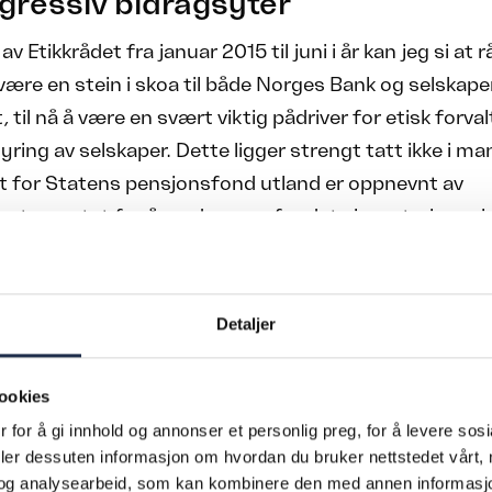
gressiv bidragsyter
v Etikkrådet fra januar 2015 til juni i år kan jeg si at 
 være en stein i skoa til både Norges Bank og selskape
, til nå å være en svært viktig pådriver for etisk forva
yring av selskaper. Dette ligger strengt tatt ikke i ma
t for Statens pensjonsfond utland er oppnevnt av
rtementet for å vurdere om fondets investeringer i 
er i strid med de etiske retningslinjene til Statens p
 gi anbefaling om observasjon og utelukkelse av selska
k». Men det er veldig få som vet at Etikkrådets arbei
Detaljer
ressiv bidragsyter til at Statens pensjonsfond utla
, eller «Norges» som det heter i investormiljøene der u
ookies
 det ypperste i ansvarlig forvaltning.
 for å gi innhold og annonser et personlig preg, for å levere sos
deler dessuten informasjon om hvordan du bruker nettstedet vårt,
og analysearbeid, som kan kombinere den med annen informasjon d