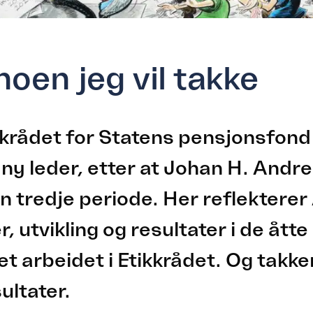
noen jeg vil takke
tikkrådet for Statens pensjonsfond
 ny leder, etter at Johan H. And
 en tredje periode. Her reflektere
, utvikling og resultater i de åtte
et arbeidet i Etikkrådet. Og takk
ultater.