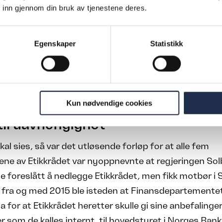
 inn gjennom din bruk av tjenestene deres.
R ALDRI»: De fire medlemmene av Etikkrådet per 31. mars 
rer, etterfulgt av tidligere leder for oljefondet Yngve Slyng
Egenskaper
Statistikk
f Øystein Olsen, slik tegner Arild Midthun ser dem. – Arild 
ren Viggo, eller Gaston Lagaffe, som han heter på fransk.
kikkelse, og laget en godt sett link mellom den store saks
e utfordringer med å holde orden på posten, kommenterer
un for tillatelsen til å bruke tegningen
Kun nødvendige cookies
til uavhengighet
kal sies, så var det utløsende forløp for at alle fem
e av Etikkrådet var nyoppnevnte at regjeringen Solb
 foreslått å nedlegge Etikkrådet, men fikk motbør i 
 fra og med 2015 ble isteden at Finansdepartementet
la for at Etikkrådet heretter skulle gi sine anbefalinger,
er som de kalles internt, til hovedstyret i Norges Bank