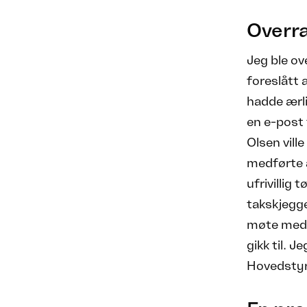
Overr
Jeg ble ov
foreslått 
hadde ærlig
en e-post 
Olsen vill
medførte a
ufrivillig 
takskjegge
møte med h
gikk til. J
Hovedstyre