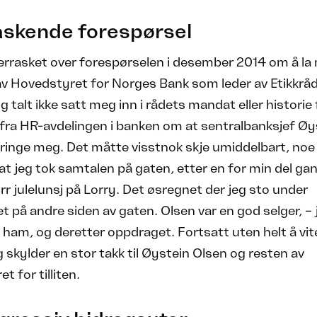
askende forespørsel
errasket over forespørselen i desember 2014 om å la 
av Hovedstyret for Norges Bank som leder av Etikkråd
 talt ikke satt meg inn i rådets mandat eller historie f
fra HR-avdelingen i banken om at sentralbanksjef Øy
e ringe meg. Det måtte visstnok skje umiddelbart, no
t jeg tok samtalen på gaten, etter en for min del ga
tørr julelunsj på Lorry. Det øsregnet der jeg sto under
t på andre siden av gaten. Olsen var en god selger, – 
am, og deretter oppdraget. Fortsatt uten helt å vit
eg skylder en stor takk til Øystein Olsen og resten av
t for tilliten.