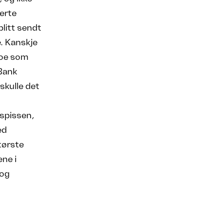
erte
blitt sendt
. Kanskje
 noe som
 Bank
skulle det
spissen,
ed
tørste
ene i
 og