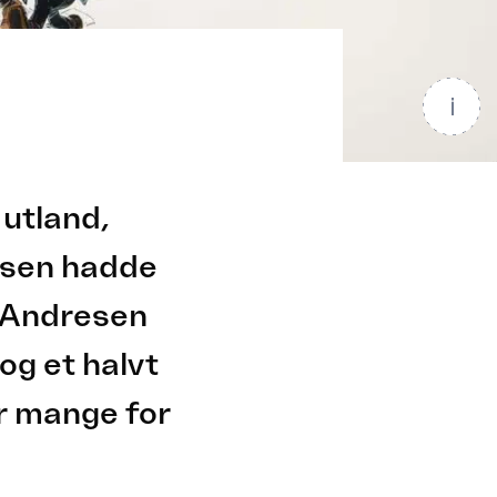
 utland,
resen hadde
r Andresen
 og et halvt
er mange for