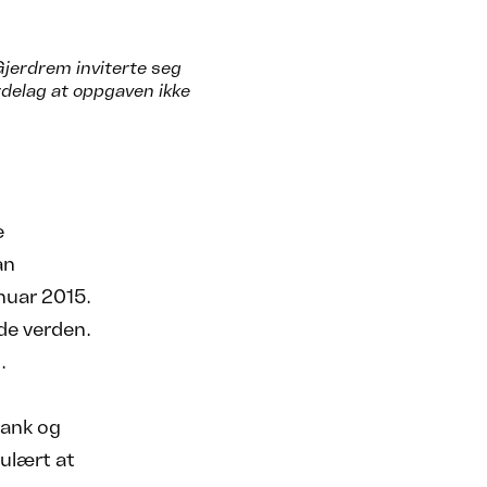
jerdrem inviterte seg
ordelag at oppgaven ikke
e
an
anuar 2015.
dde verden.
.
Bank og
pulært at