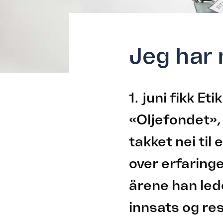
Jeg har 
1. juni fikk E
«Oljefondet»,
takket nei til
over erfaringer
årene han led
innsats og res