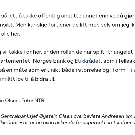
e så lett å takke offentlig ansatte annet enn ved å gjø
ansikt. Men kanskje fortjener de litt mer, selv om jeg i
alle her.
 vil takke for her, er den rollen de har spilt i triangelet
artementet, Norges Bank og
Etikkrådet
, som i felles
på en måte som er unikt både i størrelse og i form – i
 fått lov til å bidra til.
entralbanksjef Øystein Olsen overbeviste Andresen om å 
Etikkrådet – etter en overraskende forespørsel i en telefon