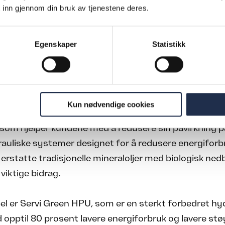
 inn gjennom din bruk av tjenestene deres.
NDE: Flere av systemene våre bidrar til at kundene våre
, sier Trude Lind Hillier, CFO i Servi.
Egenskaper
Statistikk
art energiforbruk
ig del av Servis miljøpåvirkning skjer i kundens bruks
Kun nødvendige cookies
ser det derfor som en viktig mulighet å tilby produkt
som hjelper kundene med å redusere sin påvirkning p
rauliske systemer designet for å redusere energiforbr
l å erstatte tradisjonelle mineraloljer med biologisk ne
 viktige bidrag.
l er Servi Green HPU, som er en sterkt forbedret hy
opptil 80 prosent lavere energiforbruk og lavere stø