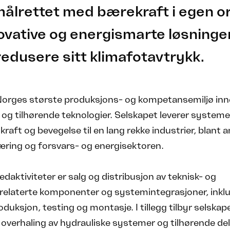
målrettet med bærekraft i egen o
novative og energismarte løsninge
redusere sitt klimafotavtrykk.
 Norges største produksjons- og kompetansemiljø in
 og tilhørende teknologier. Selskapet leverer systeme
 kraft og bevegelse til en lang rekke industrier, blant 
æring og forsvars- og energisektoren.
edaktiviteter er salg og distribusjon av teknisk- og
krelaterte komponenter og systemintegrasjoner, inkl
oduksjon, testing og montasje. I tillegg tilbyr selskap
 overhaling av hydrauliske systemer og tilhørende del