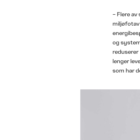
– Flere av
miljøfotav
energibesp
og system
reduserer 
lenger leve
som har de