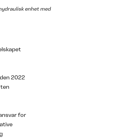
hydraulisk enhet med
elskapet
siden 2022
uten
ansvar for
ative
og