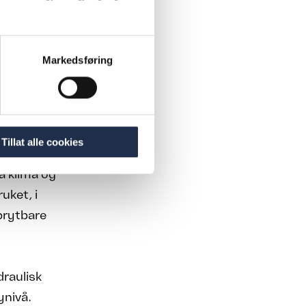
reduserer sitt
Markedsføring
fase, og
Tillat alle cookies
er og
å klima og
uket, i
dbrytbare
draulisk
ynivå.