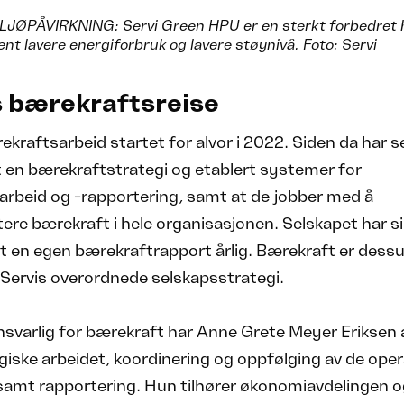
ØPÅVIRKNING: Servi Green HPU er en sterkt forbedret 
ent lavere energiforbruk og lavere støynivå. Foto: Servi
s bærekraftsreise
ekraftsarbeid startet for alvor i 2022. Siden da har s
 en bærekraftstrategi og etablert systemer for
arbeid og -rapportering, samt at de jobber med å
re bærekraft i hele organisasjonen. Selskapet har 
t en egen bærekraftrapport årlig. Bærekraft er dess
i Servis overordnede selskapsstrategi.
svarlig for bærekraft har Anne Grete Meyer Eriksen 
giske arbeidet, koordinering og oppfølging av de oper
 samt rapportering. Hun tilhører økonomiavdelingen 