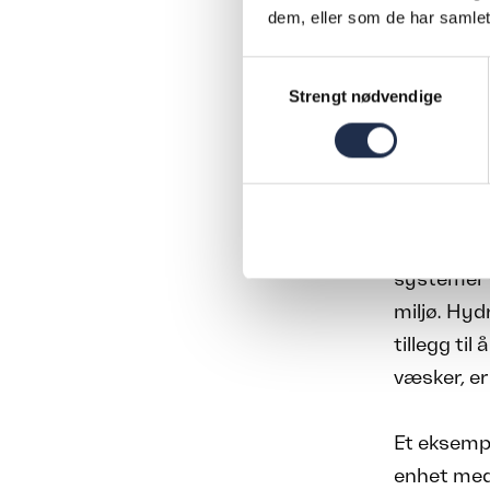
dem, eller som de har samlet
ENERGIBESPARE
Samtykkevalg
miljøfotavtrykk
Strengt nødvendige
Forutsigb
En betydel
selskapet 
systemer 
miljø. Hyd
tillegg ti
væsker, er
Et eksempe
enhet med 