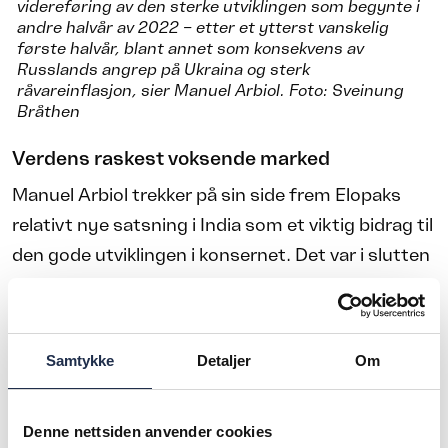
videreføring av den sterke utviklingen som begynte i
andre halvår av 2022 – etter et ytterst vanskelig
første halvår, blant annet som konsekvens av
Russlands angrep på Ukraina og sterk
råvareinflasjon, sier Manuel Arbiol. Foto: Sveinung
Bråthen
Verdens raskest voksende marked
Manuel Arbiol trekker på sin side frem Elopaks
relativt nye satsning i India som et viktig bidrag til
den gode utviklingen i konsernet. Det var i slutten
av mars i fjor at
GLS Elopak
ble etablert som et
50/50 joint venture med GLS Group, en av Indias
største og mest integrerte
Samtykke
Detaljer
Om
emballasjeleverandører.
Denne nettsiden anvender cookies