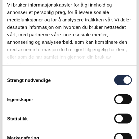
– GLS Elopak har allerede hatt en
Vi bruker informasjonskapsler for å gi innhold og
annonser et personlig preg, for å levere sosiale
rask vekst. Investeringen var
mediefunksjoner og for å analysere trafikken vår. Vi deler
forventet å levere positivt
dessuten informasjon om hvordan du bruker nettstedet
vårt, med partnerne våre innen sosiale medier,
driftsresultat før avskrivninger
annonsering og analysearbeid, som kan kombinere den
(EBITDA) fra tredje driftsår, men
med annen informasjon du har gjort tilgjengelig for dem,
eller som de har samlet inn gjennom din bruk av
oppnådde dette allerede etter
tjenestene deres.
seks måneder, sier han.
Samtykkevalg
Strengt nødvendige
Arbiol legger til at virksomheten tar mål av seg til
Egenskaper
å bli en ledende aktør i det raskt voksende indiske
markedet for drikkekartong for melk, juice og
Statistikk
vann.
– Og potensialet er svært stort – India passerte
Markedsføring