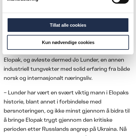
nylig Kina som verdens mest folkerike land, og
også her er en voksende del av forbrukerne
Tillat alle cookies
opptatt av miljø og bærekraft, sier han.
Ny styreleder har overtatt
Kun nødvendige cookies
I mai i år overtok Dag Mejdell som styreleder for
Elopak, og avløste dermed Jo Lunder, en annen
industriell tungvekter med solid erfaring fra både
norsk og internasjonalt næringsliv.
– Lunder har vært en svært viktig mann i Elopaks
historie, blant annet i forbindelse med
børsnoteringen, og ikke minst gjennom å bidra til
å bringe Elopak trygt gjennom den kritiske
perioden etter Russlands angrep på Ukraina. Nå