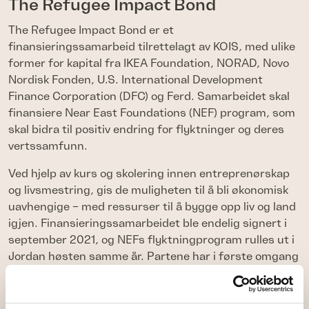
The Refugee Impact Bond
The Refugee Impact Bond er et
finansieringssamarbeid tilrettelagt av KOIS, med ulike
former for kapital fra IKEA Foundation, NORAD, Novo
Nordisk Fonden, U.S. International Development
Finance Corporation (DFC) og Ferd. Samarbeidet skal
finansiere Near East Foundations (NEF) program, som
skal bidra til positiv endring for flyktninger og deres
vertssamfunn.
Ved hjelp av kurs og skolering innen entreprenørskap
og livsmestring, gis de muligheten til å bli økonomisk
uavhengige – med ressurser til å bygge opp liv og land
igjen. Finansieringssamarbeidet ble endelig signert i
september 2021, og NEFs flyktningprogram rulles ut i
Jordan høsten samme år. Partene har i første omgang
forpliktet seg til en prosjektperiode på fire år, med en
investering på totalt 10 millioner USD.