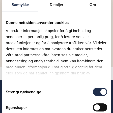
I tillegg til å forbedre menneskers livskvalitet, har
Samtykke
Detaljer
Om
samarbeidet som mål å skape en skalerbar og
dynamisk modell for varig systemendring. Investorers
avkastning er knyttet til rapportert effekt på folks liv,
Denne nettsiden anvender cookies
blant annet oppstartsbedrifters levedyktighet,
Vi bruker informasjonskapsler for å gi innhold og
husholdningers forbruk og kvinners påvirkning, samt
annonser et personlig preg, for å levere sosiale
en rekke faktorer knyttet til prosess og struktur.
mediefunksjoner og for å analysere trafikken vår. Vi deler
dessuten informasjon om hvordan du bruker nettstedet
Les om the Refugee Impact Bond
her
.
vårt, med partnerne våre innen sosiale medier,
annonsering og analysearbeid, som kan kombinere den
med annen informasjon du har gjort tilgjengelig for dem,
eller som de har samlet inn gjennom din bruk av
tjenestene deres.
Samtykkevalg
SDG Outcomes Fund
Strengt nødvendige
Bridges Outcomes Partners – SDG Outcomes Fund er
Egenskaper
det første fondet som er spesielt utviklet for å støtte