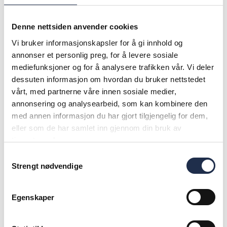
Holen.
Denne nettsiden anvender cookies
Stovner Bokseklubb har jobbet målrettet med å
Vi bruker informasjonskapsler for å gi innhold og
øke andelen jenter, gjennom å rekruttere en
annonser et personlig preg, for å levere sosiale
kvinnelig trener med flerkulturell bakgrunn.
mediefunksjoner og for å analysere trafikken vår. Vi deler
dessuten informasjon om hvordan du bruker nettstedet
– Dette har ført til en økning i deltakelsen blant
vårt, med partnerne våre innen sosiale medier,
annonsering og analysearbeid, som kan kombinere den
jenter og kvinner. På enkelte treninger deltar
med annen informasjon du har gjort tilgjengelig for dem,
jentene sammen med mødrene sine, som er et
eller som de har samlet inn gjennom din bruk av
tegn på at klubben har skapt en trygg og
tjenestene deres.
inkluderende arena hvor de føler seg velkomne og
Samtykkevalg
komfortable. Dette har vist seg å være et viktig
Strengt nødvendige
tiltak for inkludering, og har bidratt til økt
deltakelse blant jenter, forteller hun.
Egenskaper