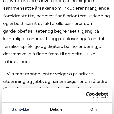
aktiviteter. Deres lavere deltakelse skyldes
sammensatte årsaker som inkluderer manglende
foreldrestøtte, behovet for å prioritere utdanning
og arbeid, samt strukturelle barrierer som
garderobefasiliteter og begrenset tilgang på
kvinnelige trenere. I tillegg opplever også en del
familier språklige og digitale barrierer som gjør
det vanskelig å finne frem til og delta i ulike
fritidstilbud.
– Vi ser at mange jenter velger å prioritere
utdanning og jobb, og har ambisjoner om å bidra
til en klassereise for hele familien. Organiserte
fritidsaktiviteter blir da ofte mindre attraktive,
fordi de ikke tilbyr den fleksibiliteten som denne
Samtykke
Detaljer
Om
målgruppen ønsker seg, sier Sabha Qureshi-