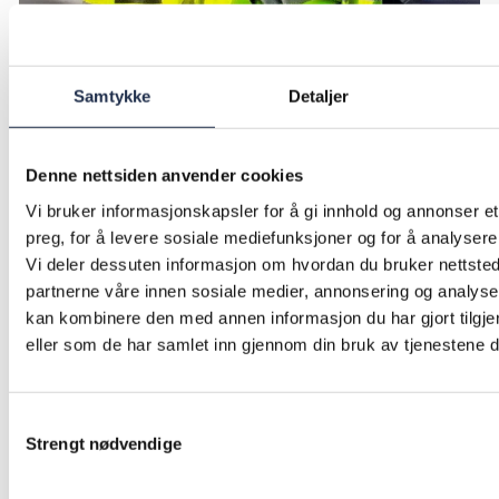
Samtykke
Detaljer
Medarbeiderne tilbyr tidligere rusavhengige fast
arbeid. Foto: Chris Klemmetvold.
Denne nettsiden anvender cookies
Noe å leve av
Vi bruker informasjonskapsler for å gi innhold og annonser et
For mange er det vanskelig å finne betalingsvilje
preg, for å levere sosiale mediefunksjoner og for å analysere 
og -evne for det de tilbyr, og de trenger
Vi deler dessuten informasjon om hvordan du bruker nettsted
partnerne våre innen sosiale medier, annonsering og analys
økonomisk støtte i en periode. Det kan komme fra
kan kombinere den med annen informasjon du har gjort tilgje
egen sparing, familie, venner eller mer
eller som de har samlet inn gjennom din bruk av tjenestene 
profesjonelle miljøer som stiftelser, fond,
offentlige støtteordninger eller investorer.
Samtykkevalg
Dersom man ikke opplever noen interesse fra
Strengt nødvendige
aktuelle offentlige aktører for å sette seg inn i
tjenestene, vil mange være nødt til å fortsette å