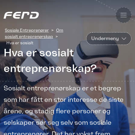
Sosiale Entreprenører
>
Om
sosialt entreprenørskap
>
Undermeny
Hva er sosialt
Hva er sosialt
entreprenørskap?
entreprenørskap?
Sosialt entreprenørskap er et begrep
som har fått en stor interesse de siste
årene, og stadig flere personer og
selskaper ser seg selv som sosiale
entreprenører. Det har vokst frem