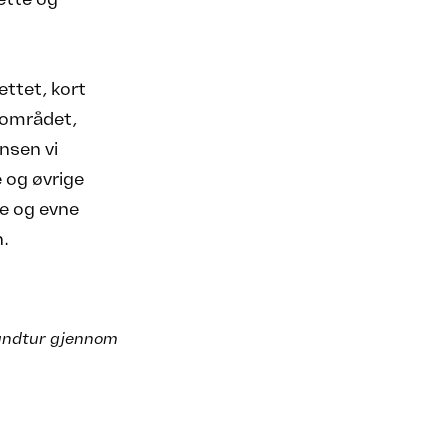
ettet, kort
kkområdet,
nsen vi
e og øvrige
je og evne
n.
rundtur gjennom