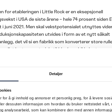
 for etableringen i Little Rock er en eksepsjonell
vekst i USA de siste årene – hele 74 prosent siden E
 i juni 2021. Men skal vekstpotensialet utnyttes vider
uksjonskapasiteten utvides i form av et nytt såkalt
nlegg, det vil si en fabrikk som konverterer store rulle
andlet kartongmateriale til
blanks
– drikkekartonger 
iset og påtrykt tekst og dekor, flatpakket og klar til å la
ner rundt om i USA.
Detaljer
ART: Elopaks nye fabrikk er bygget fra bunnen av med det
ookies
sikre kvalitet og leveringssikkerhet. Foto: 360°Filmworks/E
 for å gi innhold og annonser et personlig preg, for å levere sos
deler dessuten informasjon om hvordan du bruker nettstedet vårt,
tt
og analysearbeid, som kan kombinere den med annen informasjon d