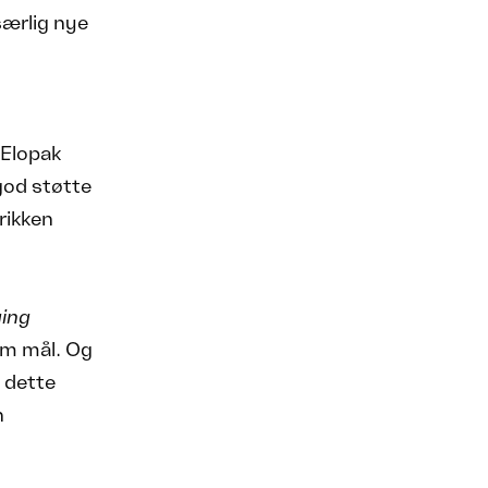
særlig nye
 Elopak
god støtte
brikken
ing
om mål. Og
t dette
n