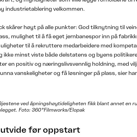
ny industrietablering velkommen.
ck skårer høyt på alle punkter: God tilknytning til vein
yplass, mulighet til å få eget jernbanespor inn på fabri
uligheter til å rekruttere medarbeidere med kompeta
g ikke minst viste både delstatens og byens politiker
r en positiv og næringslivsvennlig holdning, med vil
e unna vanskeligheter og få løsninger på plass, sier ha
estene ved åpningshøytideligheten fikk blant annet en 
legget. Foto: 360°Filmworks/Elopak
utvide før oppstart