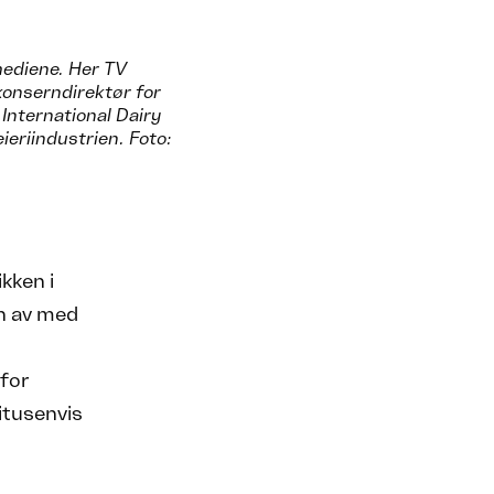
ediene. Her TV
onserndirektør for
 International Dairy
eriindustrien. Foto:
kken i
en av med
 for
titusenvis