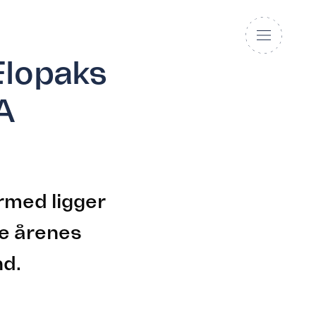
Elopaks
A
ermed ligger
ste årenes
nd.