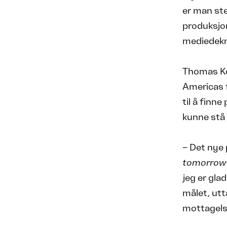
er man ste
produksjon
mediedekn
Thomas Kö
Americas 
til å finn
kunne stå 
– Det nye 
tomorrow
jeg er glad
målet, utt
mottagelse