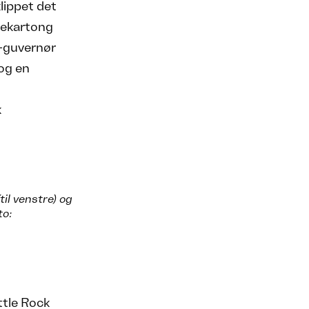
lippet det
kekartong
s-guvernør
og en
k
il venstre) og
to:
ttle Rock