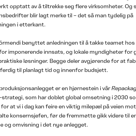
rkt opptatt av å tiltrekke seg flere virksomheter. Og 
sbedrifter blir lagt merke til – det så man tydelig på
ingen i etterkant.
rmendi benyttet anledningen til å takke teamet hos
for imponerende innsats, og lokale myndigheter for 
e praktiske løsninger. Begge deler avgjørende for at fa
ferdig til planlagt tid og innenfor budsjett.
produksjonsanlegget er en hjørnestein i vår
Repackag
-strategi, som har doblet global omsetning i 2030 s
 for at vi i dag kan feire en viktig milepæl på veien mo
alte konsernsjefen, før de fremmøtte gikk videre til e
 og omvisning i det nye anlegget.