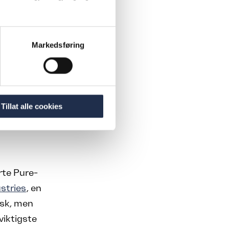
er
nlegg i
Markedsføring
ne er i
å legge det
Tillat alle cookies
kjedd med
n
rte Pure-
stries
, en
nsk, men
viktigste