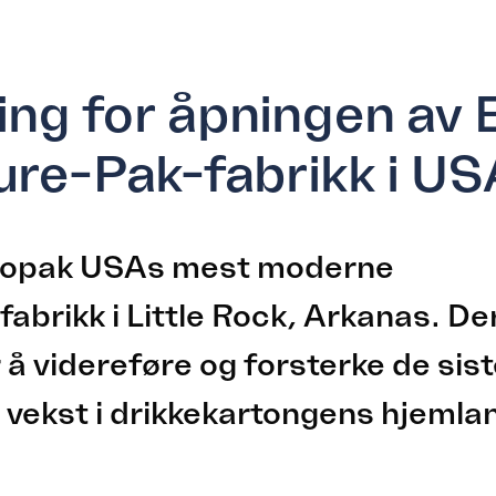
Gå til Utgave 2, 2025
ring for åpningen av 
ure-Pak-fabrikk i US
Elopak USAs mest moderne
fabrikk i Little Rock, Arkanas. D
for å videreføre og forsterke de si
 vekst i drikkekartongens hjemla