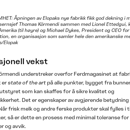
: Åpningen av Elopaks nye fabrikk fikk god dekning i m
nsernsjef Thomas Körmendi sammen med Lionel Ettedgui, k
Amerika (til høyre) og Michael Dykes, President og CEO for
tion, en organisasjon som samler hele den amerikanske mei
s/Elopak
jonell vekst
rmendi understreker overfor Ferdmagasinet at fabri
k er
state of the art
på alle punkter, bygget fra bunn
utstyret som kan skaffes for å sikre kvalitet og
ikkerhet. Det er egenskaper av avgjørende betydning
år frisk melk og andre ferske produkter skal fylles i 
er, så er dette en prosess med minimal toleranse for
er og avvik.