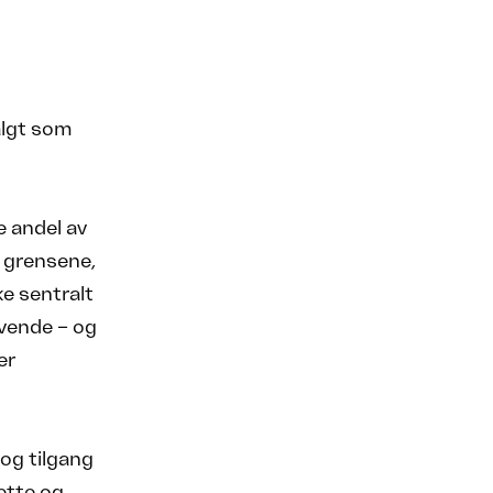
valgt som
e andel av
 grensene,
e sentralt
ovende – og
er
og tilgang
ette og