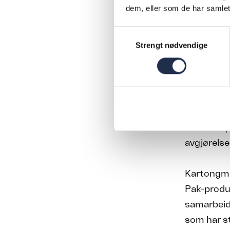
dem, eller som de har samlet
Frem til n
Samtykkevalg
foregått i
Strengt nødvendige
joint vent
– Men side
USA, var d
nye konver
USAs tollp
avgjørelse
Kartongma
Pak-produk
samarbeid
som har st