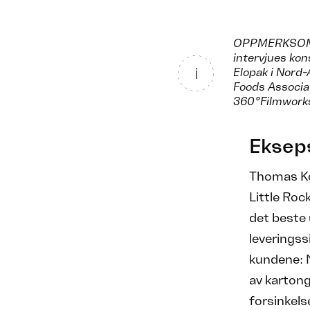
OPPMERKSOMHET
intervjues ko
Elopak i Nord-
Foods Associa
360°Filmwork
Ekseps
Thomas Kö
Little Roc
det beste 
leveringss
kundene: N
av kartong
forsinkels