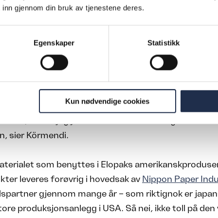
 inn gjennom din bruk av tjenestene deres.
å har produksjonen av blanks for amerikanske marked
 Elopaks store fabrikk i Canada, supplert av ytterlige a
Egenskaper
Statistikk
ures i Mexico og Den dominikanske republikk.
n den virkelig store veksten i de amerikanske markede
et jo naturlig at vi under planleggingen i 2023 valgte 
Kun nødvendige cookies
teranlegget her. Og når vi ser på hva som siden er s
olitikk, så må jeg jo si at vi var ekstra heldige med de
n, sier Körmendi.
terialet som benyttes i Elopaks amerikanskproduse
ter leveres forøvrig i hovedsak av
Nippon Paper Indu
spartner gjennom mange år – som riktignok er japa
ore produksjonsanlegg i USA. Så nei, ikke toll på den 