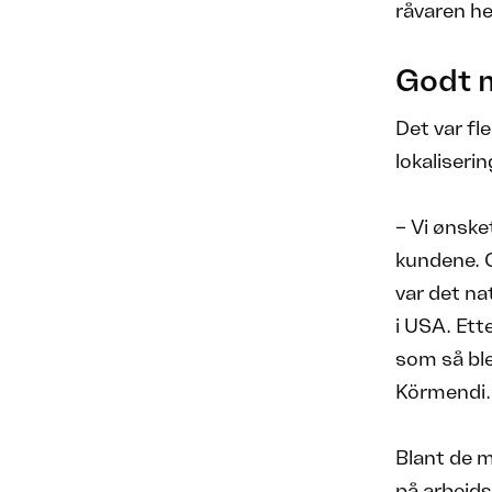
råvaren hel
Godt 
Det var fl
lokaliserin
– Vi ønske
kundene. 
var det na
i USA. Ette
som så ble 
Körmendi.
Blant de 
på arbeids