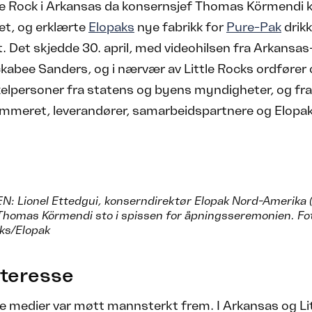
tle Rock i Arkansas da konsernsjef Thomas Körmendi k
et, og erklærte
Elopaks
nye fabrikk for
Pure-Pak
drik
 Det skjedde 30. april, med videohilsen fra Arkansa
abee Sanders, og i nærvær av Little Rocks ordfører 
elpersoner fra statens og byens myndigheter, og fra
mmeret, leverandører, samarbeidspartnere og Elopa
: Lionel Ettedgui, konserndirektør Elopak Nord-Amerika (t
Thomas Körmendi sto i spissen for åpningsseremonien. Fo
ks/Elopak
nteresse
e medier var møtt mannsterkt frem. I Arkansas og Li