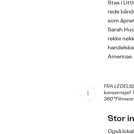
Stas i Lit
røde bånd
som åpnet.
Sarah Huck
rekke nøkk
handelska
Americas.
FRA LEDELSEN
konsernsjef 
360°Filmwor
Stor i
Også lokal