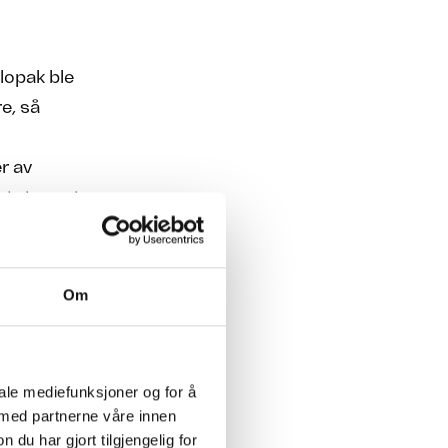
lopak ble
e, så
r av
utstanset,
stes inn i
Om
 beste utstyret som kan
lopak
iale mediefunksjoner og for å
 med partnerne våre innen
u har gjort tilgjengelig for