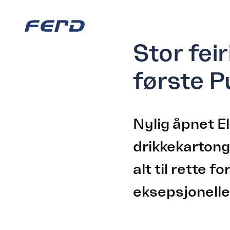
Stor fei
første P
Nylig åpnet 
drikkekartong
alt til rette 
eksepsjonelle