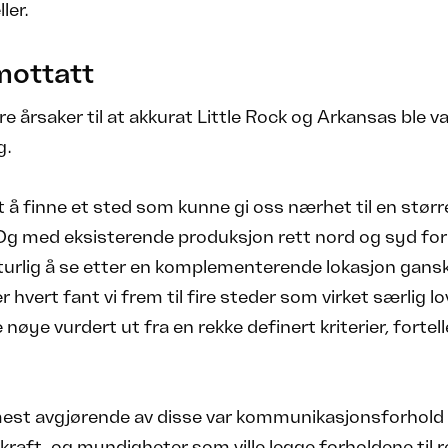
ler.
mottatt
ere årsaker til at akkurat Little Rock og Arkansas ble 
g.
t å finne et sted som kunne gi oss nærhet til en størr
Og med eksisterende produksjon rett nord og syd for
turlig å se etter en komplementerende lokasjon gansk
r hvert fant vi frem til fire steder som virket særlig l
nøye vurdert ut fra en rekke definert kriterier, fortell
mest avgjørende av disse var kommunikasjonsforhold 
kraft, og myndigheter som ville legge forholdene til r