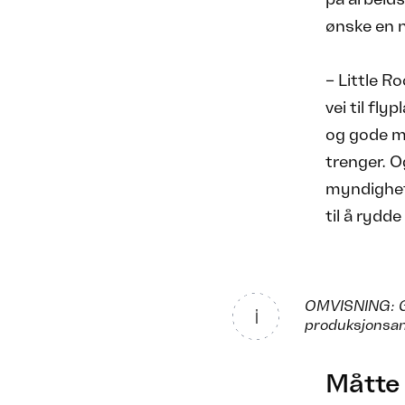
ønske en 
– Little Ro
vei til fl
og gode m
trenger. O
myndighete
til å rydd
OMVISNING: Gj
produksjonsan
Måtte 