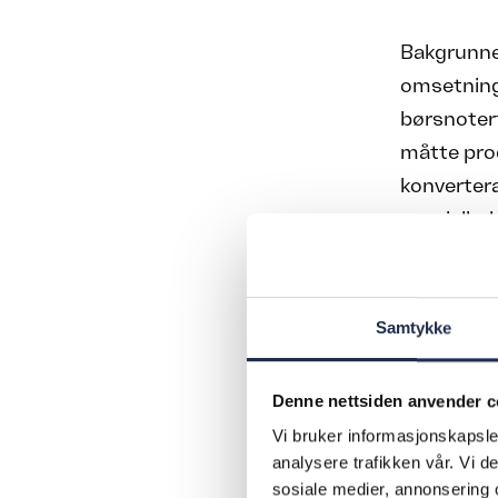
Bakgrunnen
omsetnings
børsnotert
måtte prod
konvertera
spesialbeh
rillet, sve
fyllemaski
Samtykke
STATE OF THE 
Denne nettsiden anvender c
skaffes for å 
Vi bruker informasjonskapsler
analysere trafikken vår. Vi 
Tollfri
sosiale medier, annonsering 