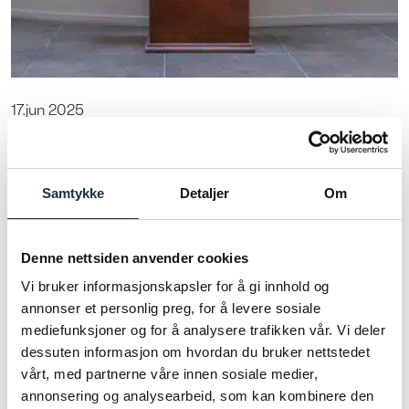
17.jun 2025
Lekende samspill mellom kunst og
arkitektur
Samtykke
Detaljer
Om
I Hieronymus Heyerdahls gate 1 skaper kunst
og arkitektur et spennende og vakkert
samspill. Tidligere i år feiret vi at kunsten en...
Denne nettsiden anvender cookies
Les mer
Vi bruker informasjonskapsler for å gi innhold og
annonser et personlig preg, for å levere sosiale
mediefunksjoner og for å analysere trafikken vår. Vi deler
dessuten informasjon om hvordan du bruker nettstedet
vårt, med partnerne våre innen sosiale medier,
annonsering og analysearbeid, som kan kombinere den