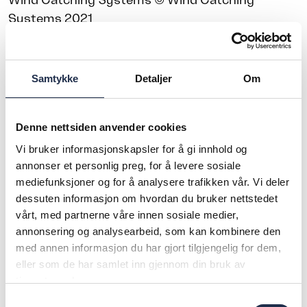
Wind Catching Systems © Wind Catching
Systems 2021
Portrettbilder – Dag Knudsen
Samtykke
Detaljer
Om
Sosiale Entreprenører
Denne nettsiden anvender cookies
Hvem er vi
Vi bruker informasjonskapsler for å gi innhold og
annonser et personlig preg, for å levere sosiale
Hans Granberg
mediefunksjoner og for å analysere trafikken vår. Vi deler
dessuten informasjon om hvordan du bruker nettstedet
Oda Hveem
vårt, med partnerne våre innen sosiale medier,
annonsering og analysearbeid, som kan kombinere den
Dag Knudsen
med annen informasjon du har gjort tilgjengelig for dem,
Portrettbilder – Dag Knudsen
eller som de har samlet inn gjennom din bruk av
tjenestene deres.
Hva ser vi etter?
Samtykkevalg