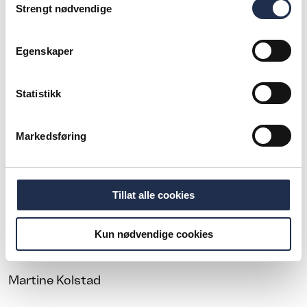
Strengt nødvendige
Estera Kluczenko
Egenskaper
Frank Holm
Alex Asensi
Statistikk
Portefølje
Markedsføring
Dagens investeringer
Morten Brakestad
Tillat alle cookies
Auticon
Kun nødvendige cookies
Jeppe Bøje Nielsen, Hitsa A/S
Martine Kolstad