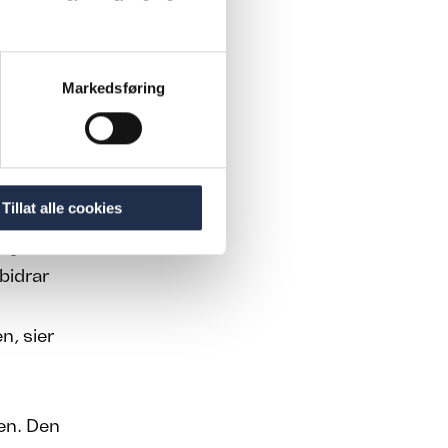
er bør være
Markedsføring
d særlig
eder
Tillat alle cookies
get til
bidrar
n, sier
en. Den