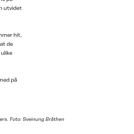
n utvidet
mmer hit,
 at de
ulike
 med på
vers. Foto: Sveinung Bråthen