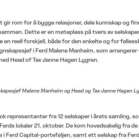
 gir rom for å bygge relasjoner, dele kunnskap og fi
 sammen. Dette er en møteplass på tvers av selskap
 en reell forskjell, både for den enkelte og for felless
gnskapssjef i Ferd Malene Manheim, som arrangerer
d Head of Tax Janne Hagen Lygren.
pssjef Malene Manheim og Head og Tax Janne Hagen Lygre
tok representanter fra 12 selskaper i årets samling, s
 Ferds lokaler 21. oktober. De kom hovedsakelig fra de
 i Ferd Capital-porteføljen, samt ett selskap fra Ferd