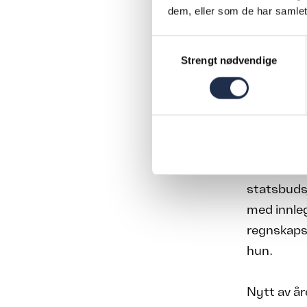
dem, eller som de har samlet
Selskapene
Samtykkevalg
med.
Strengt nødvendige
Programme
vekt på IF
dagen, ett
– I år var
statsbudsj
med innle
regnskaps
hun.
Nytt av å