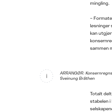
mingling.
– Formatet
løsninger
kan utgjøre
konsernre
sammen me
ARRANGØR: Konsernregnska
Sveinung Bråthen
Totalt del
stabelen i
selskapene