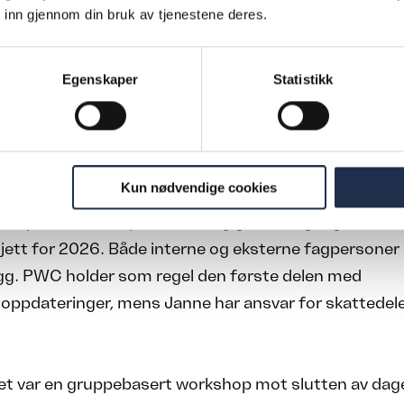
 inn gjennom din bruk av tjenestene deres.
 står også fritt til å vurdere om andre nøkkelperson
Egenskaper
Statistikk
t følger en struktur der regnskapsnyheter, ofte me
RS (International Financial Reporting Standards), innl
erfulgt av en sesjon om skatt.
Kun nødvendige cookies
 det spesielt fokus på IFRS 18 og gjennomgang av forsla
ett for 2026. Både interne og eksterne fagpersoner 
gg. PWC holder som regel den første delen med
oppdateringer, mens Janne har ansvar for skattedele
ret var en gruppebasert workshop mot slutten av dag