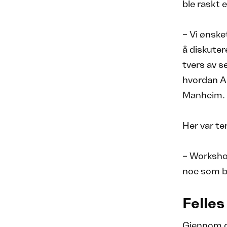
ble raskt 
– Vi ønske
å diskuter
tvers av s
hvordan AI
Manheim.
Her var te
– Worksho
noe som bl
Felles
Gjennom d