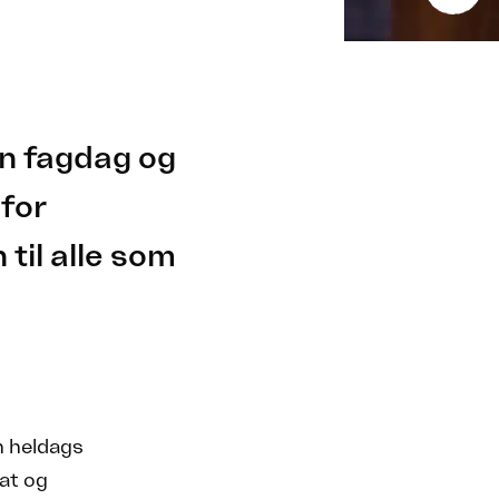
en fagdag og
 for
til alle som
n heldags
at og