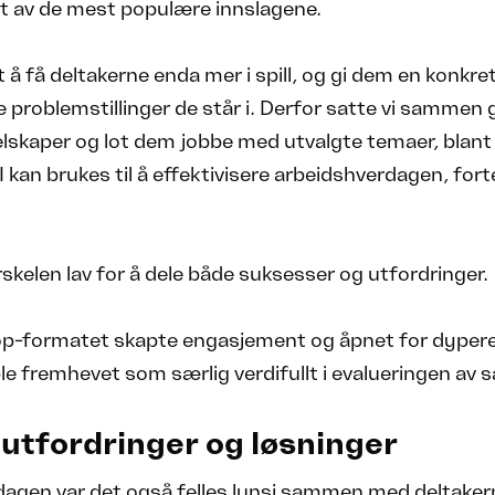
et av de mest populære innslagene.
t å få deltakerne enda mer i spill, og gi dem en konkre
e problemstillinger de står i. Derfor satte vi sammen
elskaper og lot dem jobbe med utvalgte temaer, blant
 kan brukes til å effektivisere arbeidshverdagen, forte
rskelen lav for å dele både suksesser og utfordringer.
p-formatet skapte engasjement og åpnet for dypere 
e fremhevet som særlig verdifullt i evalueringen av 
 utfordringer og løsninger
agen var det også felles lunsj sammen med deltaker