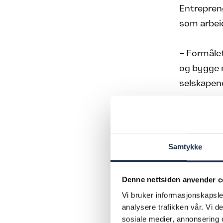
Entreprenø
som arbeid
– Formålet
og bygge r
selskapene
Sukse
Hvem som d
Samtykke
– Det er s
Denne nettsiden anvender c
og skatt 
ene, mens 
Vi bruker informasjonskapsler
analysere trafikken vår. Vi 
Group Con
sosiale medier, annonsering 