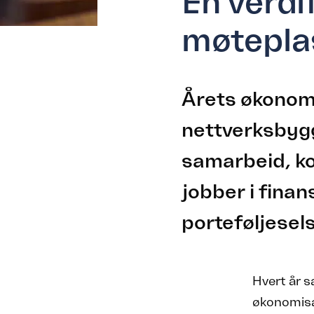
En verdi
møtepla
Årets økonomi
nettverksbygg
samarbeid, ko
jobber i fina
porteføljesel
Hvert år s
økonomisam