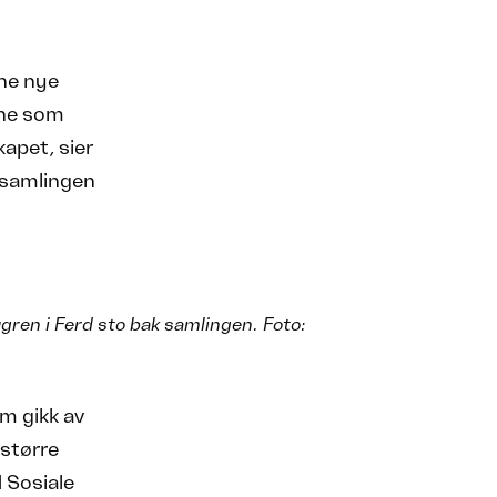
nne nye
ene som
kapet, sier
 samlingen
n i Ferd sto bak samlingen. Foto:
om gikk av
 større
 Sosiale