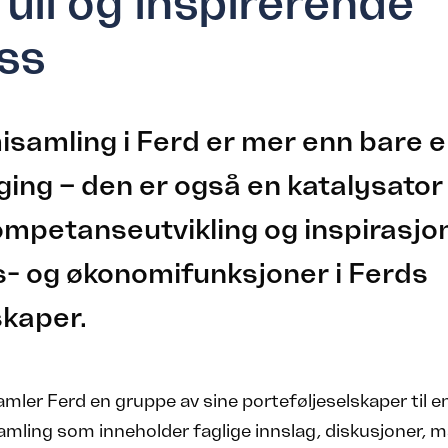
full og inspirerende
ss
samling i Ferd er mer enn bare 
ing – den er også en katalysator
mpetanseutvikling og inspirasjon 
ns- og økonomifunksjoner i Ferds
skaper.
amler Ferd en gruppe av sine porteføljeselskaper til e
ling som inneholder faglige innslag, diskusjoner, m