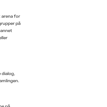
t arena for
 grupper på
 annet
ller
dialog,
samlingen.
ne på