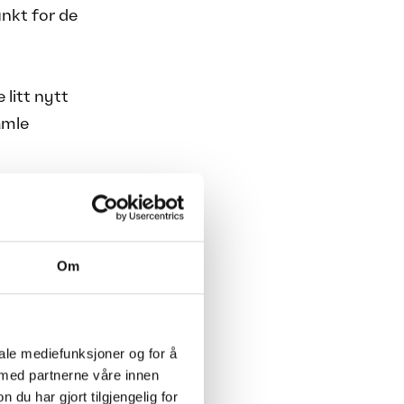
unkt for de
 litt nytt
amle
kapene.
Om
portering
st CFO-
pssjefer og
iale mediefunksjoner og for å
 med partnerne våre innen
u har gjort tilgjengelig for