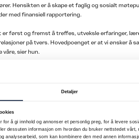
rer. Hensikten er å skape et faglig og sosialt møtep
er med finansiell rapportering.
 er først og fremst å treffes, utveksle erfaringer, lære
elasjoner på tvers. Hovedpoenget er at vi ønsker å s
 våre, sier hun.
ss med workshop
eltar varierer etter størrelse og organisering i sels
Detaljer
om regel personer med hovedansvar for finansiell rap
ookies
som kommer. I de mindre selskapene er det som ofte
i de større selskapene er det typisk konsernregnska
 for å gi innhold og annonser et personlig preg, for å levere sos
deler dessuten informasjon om hvordan du bruker nettstedet vårt,
trollere, opplyser Manheim.
og analysearbeid, som kan kombinere den med annen informasjon d