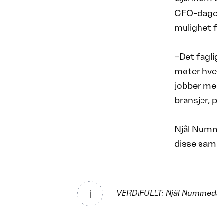
CFO-dagen 
mulighet 
–Det fagli
møter hver
jobber med
bransjer,
Njål Numme
disse saml
VERDIFULLT: Njål Nummedal 