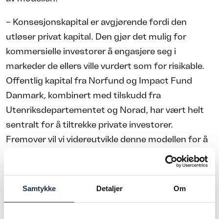
– Konsesjonskapital er avgjørende fordi den
utløser privat kapital. Den gjør det mulig for
kommersielle investorer å engasjere seg i
markeder de ellers ville vurdert som for risikable.
Offentlig kapital fra Norfund og Impact Fund
Danmark, kombinert med tilskudd fra
Utenriksdepartementet og Norad, har vært helt
sentralt for å tiltrekke private investorer.
Fremover vil vi videreutvikle denne modellen for å
hente inn nye investorer og øke skalaen, samtidig
som vi holder fast ved investeringsdisiplinen,
opplyser hun.
Samtykke
Detaljer
Om
Marlene Hormes vil ha sin base ved Abler Nordics