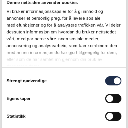
hovedkontor i Oslo, med jevnlige reiser til
Denne nettsiden anvender cookies
selskapets viktigste investeringsmarkeder i
Vi bruker informasjonskapsler for å gi innhold og
Afrika, Sør-Asia og Sørøst-Asia.
annonser et personlig preg, for å levere sosiale
mediefunksjoner og for å analysere trafikken vår. Vi deler
– Jeg mener at høy ytelse og motivasjon henger
dessuten informasjon om hvordan du bruker nettstedet
vårt, med partnerne våre innen sosiale medier,
tett sammen. Som administrerende direktør er
annonsering og analysearbeid, som kan kombinere den
mitt ansvar å skape et miljø der dyktige
med annen informasjon du har gjort tilgjengelig for dem,
medarbeidere kan ta eierskap og lykkes. Det
eller som de har samlet inn gjennom din bruk av
krever tilstedeværelse og tett involvering, både
tjenestene deres.
med teamet vårt og med investorene, sier hun.
Samtykkevalg
Strengt nødvendige
Hormes har klare ambisjoner for organisasjonens
utvikling.
Egenskaper
– Om fem år ønsker jeg at Abler Nordic skal være
Statistikk
anerkjent som en ledende institusjonell aktør