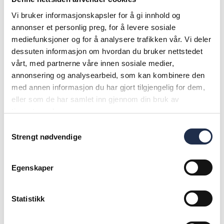
utvikling av innovative løsninger:
Vi bruker informasjonskapsler for å gi innhold og
– Ferd vil bidra med sine finansielle muskler og
annonser et personlig preg, for å levere sosiale
forretningsmessige kompetanse til å styrke
mediefunksjoner og for å analysere trafikken vår. Vi deler
dessuten informasjon om hvordan du bruker nettstedet
Norkart i arbeidet med å finne nye vekstavenyer,
vårt, med partnerne våre innen sosiale medier,
både organisk og gjennom oppkjøp der
annonsering og analysearbeid, som kan kombinere den
muligheten byr seg, sier han.
med annen informasjon du har gjort tilgjengelig for dem,
eller som de har samlet inn gjennom din bruk av
Norkart har 190 ansatte, og omsatte i 2020 for
tjenestene deres.
338 millioner kroner etter en omsetningsvekst på
Samtykkevalg
Strengt nødvendige
nærmere 13 prosent i gjennomsnitt de siste fem
årene. I samme periode er det underliggende
Egenskaper
resultatet doblet. Selskapet har kontorer i
Sandvika, Lillehammer, Bergen, Trondheim og
Kristiansand.
Statistikk