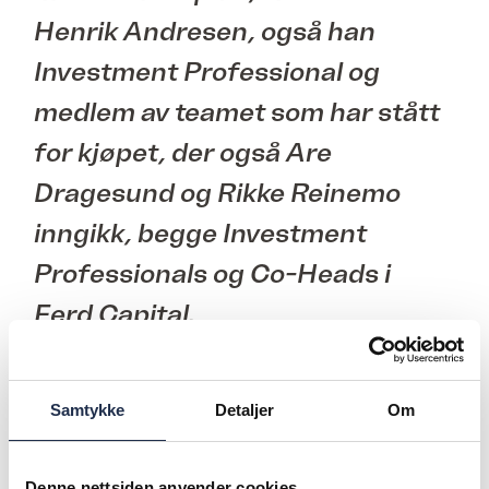
Henrik Andresen, også han
Investment Professional og
medlem av teamet som har stått
for kjøpet, der også Are
Dragesund og Rikke Reinemo
inngikk, begge Investment
Professionals og Co-Heads i
Ferd Capital.
Finansielle muskler
Samtykke
Detaljer
Om
Andresen legger til at Ferd nå ser frem til å
investere videre i mennesker, teknologi og
Denne nettsiden anvender cookies