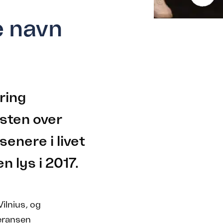
e navn
ring
sten over
nere i livet
n lys i 2017.
Vilnius, og
eransen