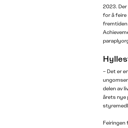
2023. Der
for å feir
fremtiden
Achieveme
paraplyor
Hylles
– Det er 
ungomsent
delen av l
årets nye p
styremedle
Feiringen 