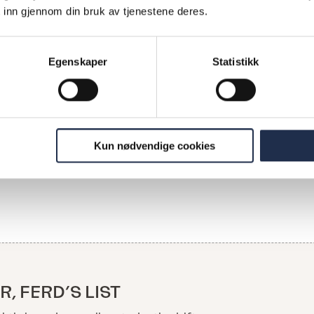
 la flere også vekt på hvordan de tidlige erfaringene 
 inn gjennom din bruk av tjenestene deres.
rskap hadde gitt dem en selvtillit og mestringstro, o
 avgjørende for deres vei videre. De fortalte også 
Egenskaper
Statistikk
 til nettverket som åpnet seg gjennom entreprenørop
dem muligheter i livet de ellers aldri ville fått. Eller s
dde fått plass på listen til tross for et vanskelig
kt uttrykte det: «Talent finnes overalt, men ikke mu
Kun nødvendige cookies
R, FERD’S LIST