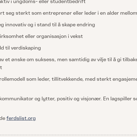
ktiv i ungdoms- eller studentbedrift
t seg sterkt som entreprenør eller leder i en alder mello
eg innovativ og i stand til å skape endring
irksomhet eller organisasjon i vekst
d til verdiskaping
av et ønske om suksess, men samtidig av vilje til å gi tilbake
t
rollemodell som leder, tillitvekkende, med sterkt engasjem
kommunikator og lytter, positiv og visjonær. En lagspiller 
ide
ferdslist.org