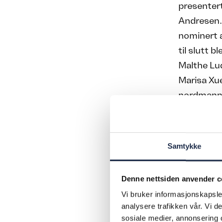
presentert
Andresen. 
nominert 
til slutt 
Malthe Lud
Marisa Xue
nordmann s
Mulig
Samtykke
I en etter
gode råd 
nederlag h
Denne nettsiden anvender c
mer konstr
Vi bruker informasjonskapsler
analysere trafikken vår. Vi 
sosiale medier, annonsering 