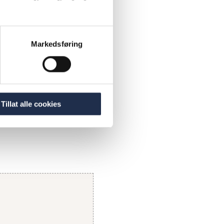
med
g derfor
om hvordan
Markedsføring
plevelsen
om en av
ligheter.»
Tillat alle cookies