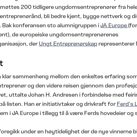
 møttes 200 tidligere ungdomsentreprenører fra hel
e entreprenørånd, bli bedre kjent, bygge nettverk og d
. Bak konferansen sto alumnigruppen i
JA Europe
(fo
nt), de europeiske ungdomsentreprenørenes
ganisasjon, der
Ungt Entreprenørskap
representerer 
t
en klar sammenheng mellom den enkeltes erfaring so
reprenør og den videre reisen gjennom den profesjo
ivet, uttalte Johan H. Andresen i forbindelse med feir
å listen. Han er initiativtaker og drivkraft for
Ferd’s 
m i JA Europe i tillegg til å være Ferds hovedeier og 
foregikk under en høytidelighet der de nye vinnerne b