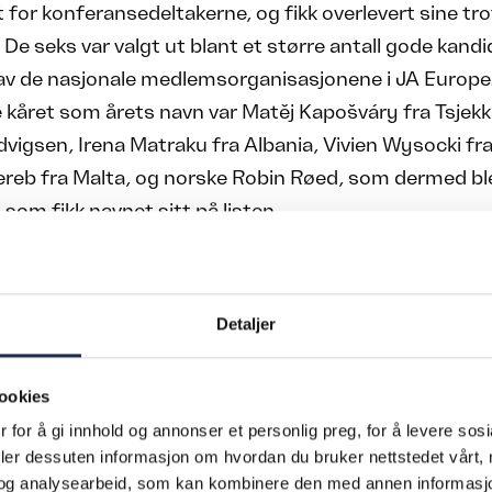
 for konferansedeltakerne, og fikk overlevert sine tro
De seks var valgt ut blant et større antall gode kandi
av de nasjonale medlemsorganisasjonene i JA Europe
ble kåret som årets navn var Matěj Kapošváry fra Tsjek
vigsen, Irena Matraku fra Albania, Vivien Wysocki fra
reb fra Malta, og norske Robin Røed, som dermed ble
om fikk navnet sitt på listen.
heter
Detaljer
følgende paneldebatt delte vinnerne historier, erfarin
med de fremmøtte. Noen fortalte også om hvordan fe
adde vært en del av veien mot suksess, og hvorfor de
ookies
uktivt at feil deles åpent enn at de holdes skjult.
 for å gi innhold og annonser et personlig preg, for å levere sos
deler dessuten informasjon om hvordan du bruker nettstedet vårt,
og analysearbeid, som kan kombinere den med annen informasjon d