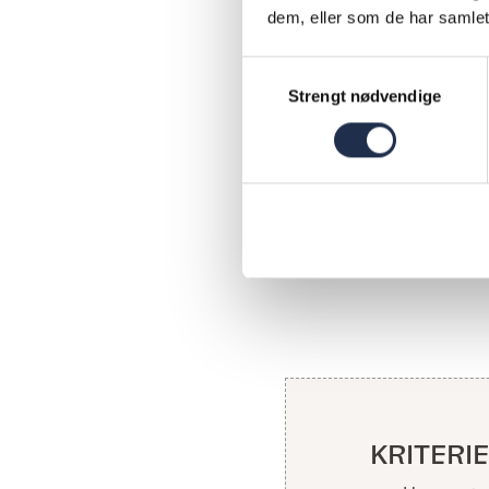
I debatten
dem, eller som de har samlet
entreprenø
hadde vært
Samtykkevalg
Strengt nødvendige
tilgangen
hadde gitt 
dem som ha
utgangspun
KRITERIE