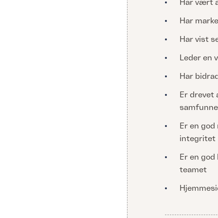
Har vært a
Har marker
Har vist s
Leder en v
Har bidrad
Er drevet 
samfunne
Er en god 
integritet
Er en god 
teamet
Hjemmes