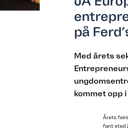
JA Europ
entrepr
på Ferd’
Med årets seks
Entrepreneurs
ungdomsentrep
kommet opp i f
Årets feir
fant sted