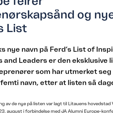
e feirer
enørskapsånd og ny
s List
 nye navn på Ferd’s List of Inspi
 and Leaders er den eksklusive li
renører som har utmerket seg se
emti navn, etter at listen så dage
ing av de nye på listen var lagt til Litauens hovedstad 
 23. august i forbindelse med JA Alumni Europe-konf