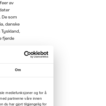
feer av
dater
. De som
kia, danske
 Tyskland,
 fjerde
Om
ger og
il og
t er langt
iale mediefunksjoner og for å
 med partnerne våre innen
u har gjort tilgjengelig for