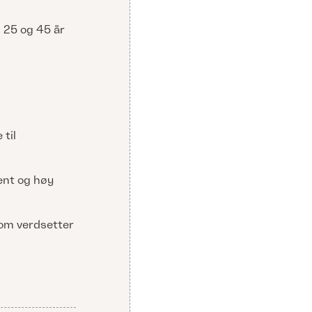
m 25 og 45 år
 til
ent og høy
som verdsetter