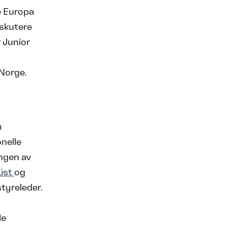
e Europa
iskutere
r Junior
Norge.
m
nelle
ingen av
List
og
styreleder.
le