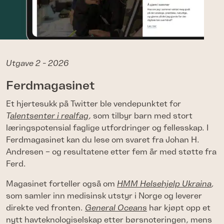
Utgave 2 - 2026
Ferdmagasinet
Et hjertesukk på Twitter ble vendepunktet for
T
alentsenter i realfag
, som tilbyr barn med stort
læringspotensial faglige utfordringer og fellesskap. I
Ferdmagasinet kan du lese om svaret fra Johan H.
Andresen – og resultatene etter fem år med støtte fra
Ferd.
Magasinet forteller også om
HMM Helsehjelp Ukraina
,
som samler inn medisinsk utstyr i Norge og leverer
direkte ved fronten.
General Oceans
har kjøpt opp et
nytt havteknologiselskap etter børsnoteringen, mens