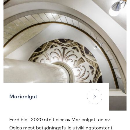
Vi skal skape varige
verdier og sette tydelige
spor
Om Ferd
Marienlyst
Ferd ble i 2020 stolt eier av Marienlyst, en av
Oslos mest betydningsfulle utviklingstomter i