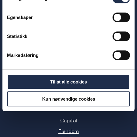
Dronning Mauds gate 10,
10. etasje, 0250 Oslo
Egenskaper
Ferd AS,
Postboks 1413 Vika, 0115 Oslo
Statistikk
Telefon
22 75 47 00
Google Maps
Markedsføring
Tillat alle cookies
Kun nødvendige cookies
Capital
Eiendom