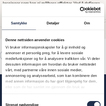
løsninger som kan gi målbare effekter. Ved å definere
behov, sette klare mål og sammen jobbe for konkrete
resultater, skaper vi partnerskap som bidrar til varig
effekt.
Samtykke
Detaljer
Om
Denne nettsiden anvender cookies
Vi bruker informasjonskapsler for å gi innhold og
annonser et personlig preg, for å levere sosiale
Load more
mediefunksjoner og for å analysere trafikken vår. Vi deler
dessuten informasjon om hvordan du bruker nettstedet
vårt, med partnerne våre innen sosiale medier,
annonsering og analysearbeid, som kan kombinere den
med annen informasjon du har gjort tilgjengelig for dem,
eller som de har samlet inn gjennom din bruk av
tjenestene deres.
Samtykkevalg
Strengt nødvendige