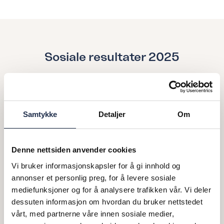
Sosiale resultater 2025
400
Samtykke
Detaljer
Om
Mennesker i arbeid
Denne nettsiden anvender cookies
Vi bruker informasjonskapsler for å gi innhold og
122 000
annonser et personlig preg, for å levere sosiale
mediefunksjoner og for å analysere trafikken vår. Vi deler
Totalt antall timer jobbet
dessuten informasjon om hvordan du bruker nettstedet
vårt, med partnerne våre innen sosiale medier,