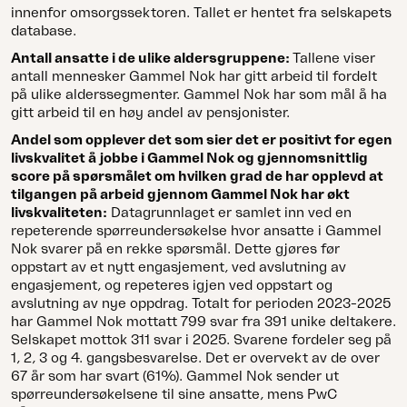
innenfor omsorgssektoren. Tallet er hentet fra selskapets
database.
Antall ansatte i de ulike aldersgruppene:
Tallene viser
antall mennesker Gammel Nok har gitt arbeid til fordelt
på ulike alderssegmenter. Gammel Nok har som mål å ha
gitt arbeid til en høy andel av pensjonister.
Andel som opplever det som sier det er positivt for egen
livskvalitet å jobbe i Gammel Nok og gjennomsnittlig
score på spørsmålet
om hvilken grad de har opplevd at
tilgangen på arbeid gjennom Gammel Nok har økt
livskvaliteten
:
Datagrunnlaget er samlet inn ved en
repeterende spørreundersøkelse hvor ansatte i Gammel
Nok svarer på en rekke spørsmål. Dette gjøres før
oppstart av et nytt engasjement, ved avslutning av
engasjement, og repeteres igjen ved oppstart og
avslutning av nye oppdrag. Totalt for perioden 2023-2025
har Gammel Nok mottatt 799 svar fra 391 unike deltakere.
Selskapet mottok 311 svar i 2025. Svarene fordeler seg på
1, 2, 3 og 4. gangsbesvarelse. Det er overvekt av de over
67 år som har svart (61%). Gammel Nok sender ut
spørreundersøkelsene til sine ansatte, mens PwC