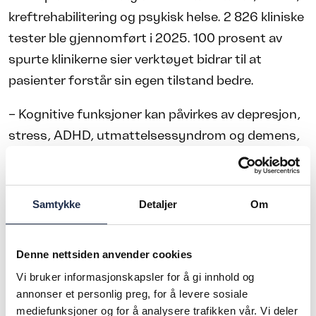
kreftrehabilitering og psykisk helse. 2 826 kliniske
tester ble gjennomført i 2025. 100 prosent av
spurte klinikerne sier verktøyet bidrar til at
pasienter forstår sin egen tilstand bedre.
– Kognitive funksjoner kan påvirkes av depresjon,
stress, ADHD, utmattelsessyndrom og demens,
og de endres over tid. Å bli kjent med sin egen
tilstand og eventuelle begrensninger kan bidra til
å redusere stress og uro for den som opplever
Samtykke
Detaljer
Om
det, påpeker hun.
Retten til å bli forstått
Denne nettsiden anvender cookies
Over 6 000 nordmenn kommuniserer uten verbalt
Vi bruker informasjonskapsler for å gi innhold og
annonser et personlig preg, for å levere sosiale
språk. KnowMe dokumenterer hvordan de
mediefunksjoner og for å analysere trafikken vår. Vi deler