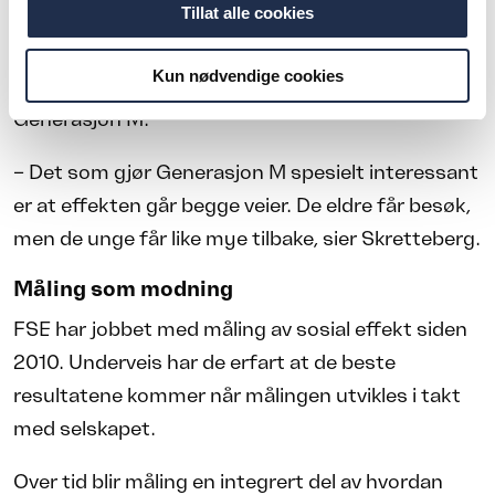
Tillat alle cookies
707 generasjonsmøter ble gjennomført i 2025, og
98 prosent av de unge M-vennene sier hverdagen
Kun nødvendige cookies
har blitt mer meningsfull som følge av jobben i
Generasjon M.
– Det som gjør Generasjon M spesielt interessant
er at effekten går begge veier. De eldre får besøk,
men de unge får like mye tilbake, sier Skretteberg.
Måling som modning
FSE har jobbet med måling av sosial effekt siden
2010. Underveis har de erfart at de beste
resultatene kommer når målingen utvikles i takt
med selskapet.
Over tid blir måling en integrert del av hvordan