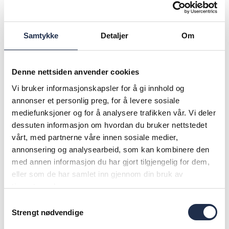
droneoperatør som følger båren via en
observasjonsdrone og gjennom lyd- og
videoutstyr på selve båren, opplyser han.
Samtykke
Detaljer
Om
– Vi jobber også med andre autonome løsninger –
Denne nettsiden anvender cookies
det vil bli stadig viktigere ettersom «kill zone»
vokser og evakuering blir vanskeligere, legger han
Vi bruker informasjonskapsler for å gi innhold og
annonser et personlig preg, for å levere sosiale
til.
mediefunksjoner og for å analysere trafikken vår. Vi deler
dessuten informasjon om hvordan du bruker nettstedet
vårt, med partnerne våre innen sosiale medier,
annonsering og analysearbeid, som kan kombinere den
med annen informasjon du har gjort tilgjengelig for dem,
eller som de har samlet inn gjennom din bruk av
tjenestene deres.
Samtykkevalg
Strengt nødvendige