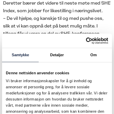
Deretter bærer det videre til neste møte med SHE
Index, som jobber for likestilling i næringslivet.
– De vil hjelpe, og kanskje til og med pushe oss,
slik at vi kan oppnå det på best mulig måte. I
tillegg får vi være en del av SHE-konferansen,
som vi gleder oss til, sier Borge.
Neziri ser optimistisk på fremtiden, selv om det er
Samtykke
Detaljer
Om
en vei å gå før vi ser like mange kvinner som menn
i toppstillingene.
Denne nettsiden anvender cookies
– Det er kult å se at det bare blir flere og flere
Vi bruker informasjonskapsler for å gi innhold og
kvinner i større roller, legger hun til. Kanskje er hun
annonser et personlig preg, for å levere sosiale
en av dem som finner veien til toppen om noen år.
mediefunksjoner og for å analysere trafikken vår. Vi deler
Med bakgrunn som blant annet boksetrener, er
dessuten informasjon om hvordan du bruker nettstedet
vårt, med partnerne våre innen sosiale medier,
hun i alle fall tøff nok.
annonsering og analysearbeid, som kan kombinere den