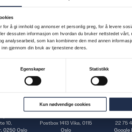
ookies
s
Click the links below to view
 for å gi innhold og annonser et personlig preg, for å levere sos
deler dessuten informasjon om hvordan du bruker nettstedet vårt,
Finn.no.
og analysearbeid, som kan kombinere den med annen informasjon d
 inn gjennom din bruk av tjenestene deres.
 back later.
Egenskaper
Statistikk
Kun nødvendige cookies
ing Mauds
Ferd AS,
Pho
te 10,
Postbox 1413 Vika, 0115
22 75 
r, 0250 Oslo
Oslo
Google