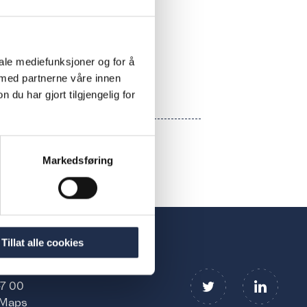
 the job listings on
iale mediefunksjoner og for å
 med partnerne våre innen
u har gjort tilgjengelig for
Markedsføring
Tillat alle cookies
ne
47 00
 Maps