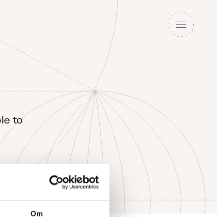
le to
Om