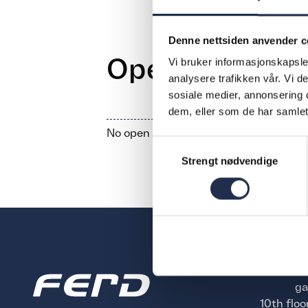
Denne nettsiden anvender c
Open position
Vi bruker informasjonskapsler
analysere trafikken vår. Vi 
sosiale medier, annonsering 
dem, eller som de har samlet
No open positions found. Please check
Samtykkevalg
Strengt nødvendige
Dronn
ga
10th floo